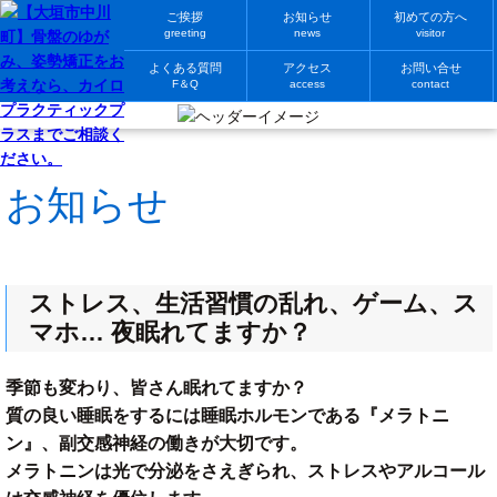
ご挨拶
お知らせ
初めての方へ
greeting
news
visitor
よくある質問
アクセス
お問い合せ
F＆Q
access
contact
お知らせ
ストレス、生活習慣の乱れ、ゲーム、ス
マホ… 夜眠れてますか？
季節も変わり、皆さん眠れてますか？
質の良い睡眠をするには睡眠ホルモンである『メラトニ
ン』、副交感神経の働きが大切です。
メラトニンは光で分泌をさえぎられ、ストレスやアルコール