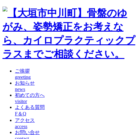
ご挨拶
greeting
お知らせ
news
初めての方へ
visitor
よくある質問
F＆Q
アクセス
access
お問い合せ
contact